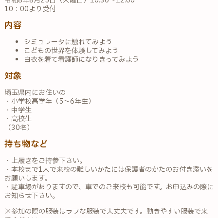
令和8年8月25日（火曜日）10:30～12:00
10：00より受付
内容
シミュレータに触れてみよう
こどもの世界を体験してみよう
白衣を着て看護師になりきってみよう
対象
埼玉県内にお住いの
・小学校高学年（5～6年生）
・中学生
・高校生
（30名）
持ち物など
・上履きをご持参下さい。
・本校まで1人で来校の難しいかたには保護者のかたのお付き添いを
お願いします。
・駐車場がありますので、車でのご来校も可能です。お申込みの際に
お知らせ下さい。
※参加の際の服装はラフな服装で大丈夫です。動きやすい服装で来