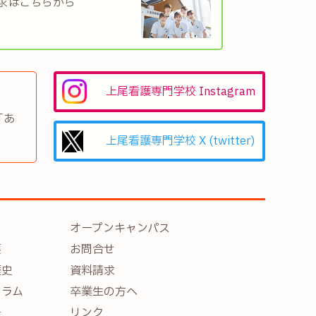
求はこちらから
上尾看護専門学校 Instagram
「あ
上尾看護専門学校 X (twitter)
オープンキャンパス
要
お問合せ
歴史
資料請求
ュラム
卒業生の方へ
景
リンク