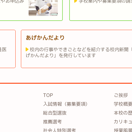
定やお申込み
学校案内や募集要項の請
あげかんだより
員医
校内の行事やできごとなどを紹介する校内新聞
げかんだより」を発行しています
TOP
ご挨拶
入試情報（募集要項）
学校概
総合型選抜
本校の
推薦選考
カリキ
社会人特別選考
授業風