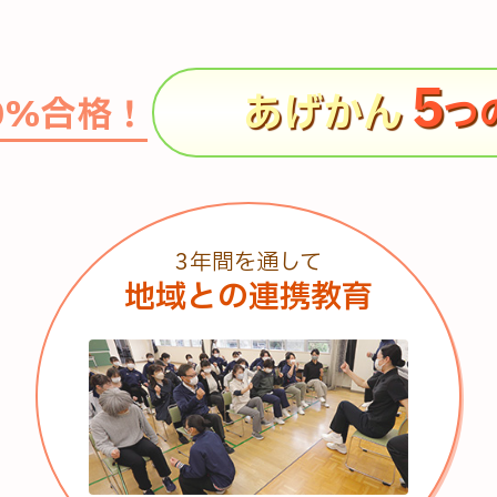
で本校記事が掲載されました
年（5～6年生）と中学生が対象のナースのお仕事体験教室を開催
5
あげかん
指定されました
0%合格！
つ
の学校自慢」で優秀賞に選ばれました
して日本赤十字社より感謝状をいただきました
度」の対象校に認定されています
3年間を通して
地域との連携教育